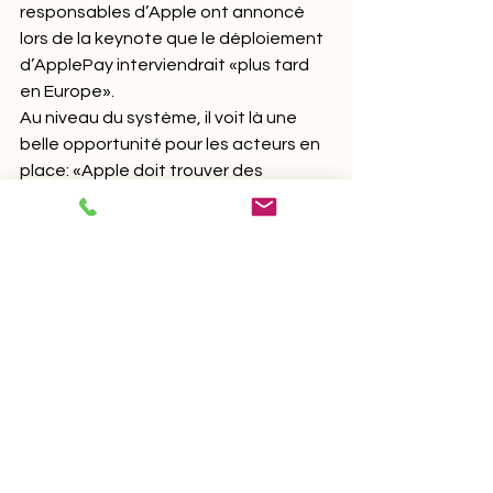
responsables d’Apple ont annoncé 
lors de la keynote que le déploiement 
d’ApplePay interviendrait «plus tard 
en Europe».
Au niveau du système, il voit là une 
belle opportunité pour les acteurs en 
place: «Apple doit trouver des 
accords avec trois types d’acteurs: 
les sociétés de cartes de crédit, les 
banques et le commerce. Les 
banques, et notamment en Suisse, 
disposent donc dans un premier 
temps du pouvoir. Mais en proposant 
une innovation que les banques 
auraient dû elles-mêmes offrir à leurs 
clients, Apple va les obliger à payer 
une commission. Et si ApplePay 
remporte le succès, le centre de 
gravité du pouvoir passera 