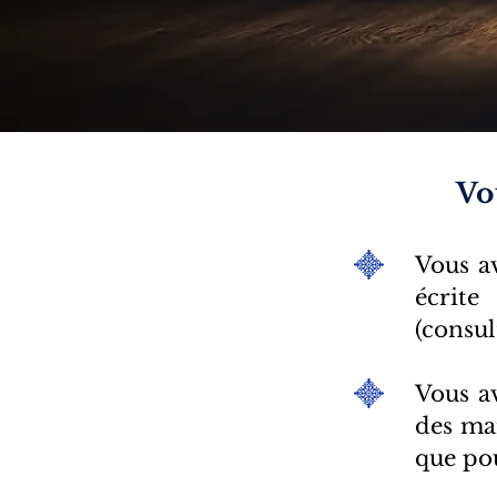
Vo
Vous av
écrite
(consul
Vous av
des mar
que pou