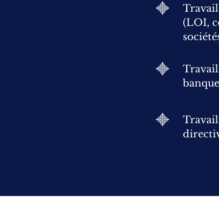
Travail
(LOI, c
société
Travai
banques
Travail
directi