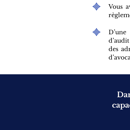
Vous a
règlem
​D’une
d’audit
des ad
d’avoc
Dan
capa